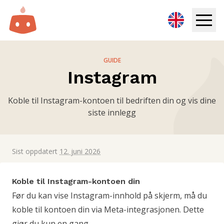
Infoskjerm
GUIDE
Instagram
Løsninger
Koble til Instagram-kontoen til bedriften din og vis dine
Ressurser
siste innlegg
Priser
Sist oppdatert
12. juni 2026
Logg inn
Koble til Instagram-kontoen din
Prøv gratis
Før du kan vise Instagram-innhold på skjerm, må du
koble til kontoen din via Meta-integrasjonen. Dette
Book demo
gjør du kun en gang.