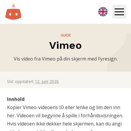
Infoskjerm
GUIDE
Vimeo
Løsninger
Vis video fra Vimeo på din skjerm med Fyresign.
Ressurser
Priser
Sist oppdatert
12. juni 2026
Logg inn
Innhold
Kopier Vimeo-videoens ID eller lenke og lim den inn
Prøv gratis
her. Videoen vil begynne å spille i forhåndsvisningen.
Hvis videoen ikke dekker hele skjermen, kan du angi
Book demo