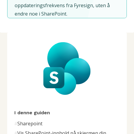
oppdateringsfrekvens fra Fyresign, uten å
endre noe i SharePoint.
I denne guiden
#
Sharepoint
#
Vis SharePoint-innhold på skjermen din