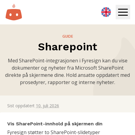
Infoskjerm
GUIDE
Sharepoint
Løsninger
Med SharePoint-integrasjonen i Fyresign kan du vise
Ressurser
dokumenter og nyheter fra Microsoft SharePoint
direkte på skjermene dine. Hold ansatte oppdatert med
Priser
prosedyrer, rapporter og interne nyheter.
Logg inn
Sist oppdatert
10. juli 2026
Prøv gratis
Vis SharePoint-innhold på skjermen din
Book demo
Fyresign støtter to SharePoint-slidetyper