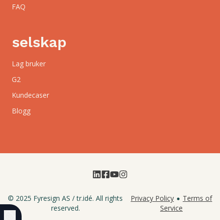
FAQ
selskap
Lag bruker
G2
Kundecaser
Blogg
© 2025
Fyresign AS
/
tr.idé
. All rights
Privacy Policy
Terms of
reserved.
Service