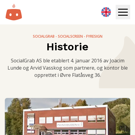
Infoskjerm
SOCIALGRAB - SOCIALSCREEN - FYRESIGN
Historie
Løsninger
SocialGrab AS ble etablert 4. januar 2016 av Joacim
Ressurser
Lunde og Arvid Vasskog som partnere, og kontor ble
opprettet i Øvre Flatåsveg 36.
Priser
Logg inn
Prøv gratis
Book demo