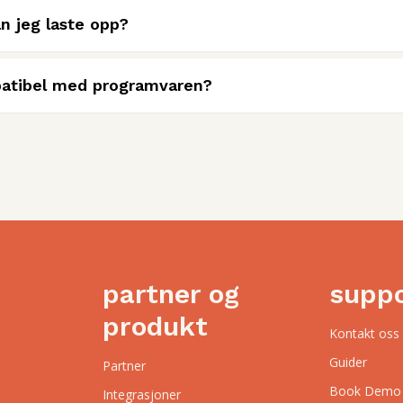
n jeg laste opp?
atibel med programvaren?
partner og
supp
produkt
Kontakt oss
Guider
Partner
Book Demo
Integrasjoner