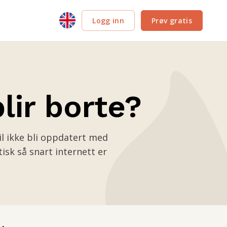
Logg inn
Prøv gratis
lir borte?
il ikke bli oppdatert med
isk så snart internett er