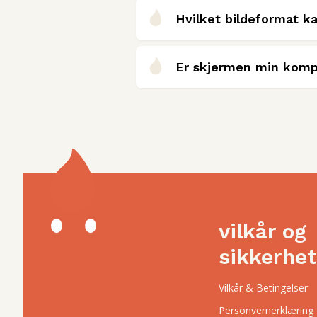
Hvilket bildeformat ka
Er skjermen min komp
vilkår og
sikkerhet
Vilkår & Betingelser
Personvernerklæring