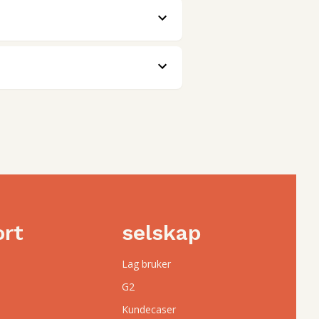
ort
selskap
Lag bruker
G2
Kundecaser