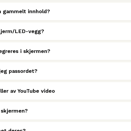
n gammelt innhold?
skjerm/LED-vegg?
egreres i skjermen?
 jeg passordet?
iller av YouTube video
å skjermen?
met deres?