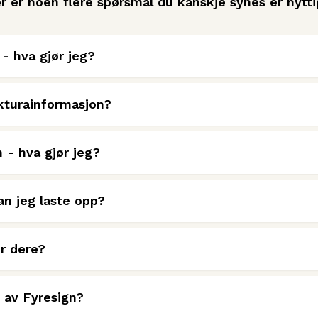
r er noen flere spørsmål du kanskje synes er nytti
- hva gjør jeg?
kturainformasjon?
n - hva gjør jeg?
an jeg laste opp?
er dere?
k av Fyresign?