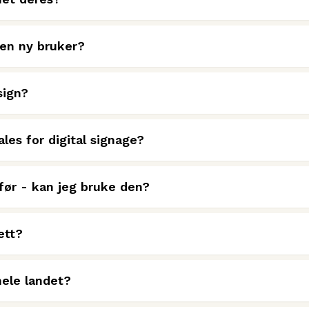
 en ny bruker?
sign?
les for digital signage?
før - kan jeg bruke den?
ett?
hele landet?