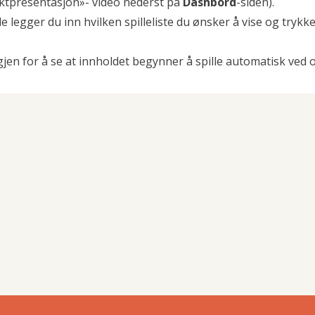
uktpresentasjon»- video nederst på
Dashbord
-siden).
e legger du inn hvilken spilleliste du ønsker å vise og trykk
gjen for å se at innholdet begynner å spille automatisk ved 