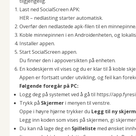
tilgjengelig.
Last ned SocialScreen APK:
HER
– nedlasting starter automatisk.
Overfør den nedlastede apk-filen til en minnepinne
Koble minnepinnen i en Androidenheten, og lokaliser
Installer appen.
Start SocialScreen appen.
Du finner den i appoversikten på enheten.
En kodeskjerm vil vises og du er klar til å koble skj
Appen er fortsatt under utvikling, og feil kan for
Følgende foregår på PC:
Logg deg på systemet ved å gå til
https://app.fyres
Trykk på
Skjermer
i menyen til venstre.
Oppe i høyre hjørne trykker du
Legg til ny skjerm
Legg inn koden som vises på skjermen, gi skjerme
Du kan nå lage deg en
Spilleliste
med ønsket innh