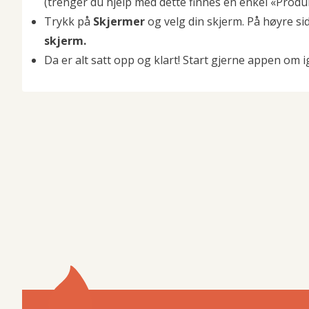
(trenger du hjelp med dette finnes en enkel «Prod
Trykk på
Skjermer
og velg din skjerm. På høyre sid
skjerm.
Da er alt satt opp og klart! Start gjerne appen om i