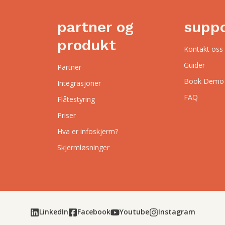
partner og
supp
produkt
Kontakt oss
Guider
Partner
Book Demo
Integrasjoner
FAQ
Flåtestyring
Priser
Hva er infoskjerm?
Skjermløsninger
LinkedIn
Facebook
Youtube
Instagram