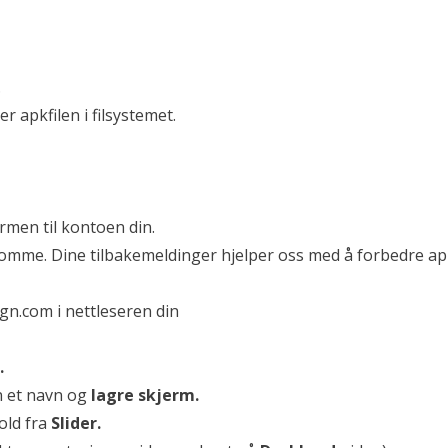
.
 apkfilen i filsystemet.
ermen til kontoen din.
ekomme. Dine tilbakemeldinger hjelper oss med å forbedre a
ign.com
i nettleseren din
.
n et navn og
lagre skjerm.
old fra
Slider.