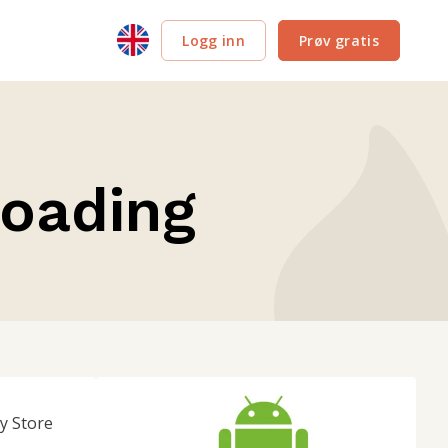
Logg inn
Prøv gratis
loading
y Store