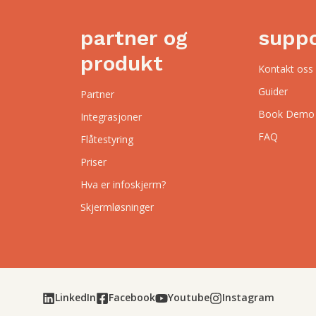
partner og
supp
produkt
Kontakt oss
Guider
Partner
Book Demo
Integrasjoner
FAQ
Flåtestyring
Priser
Hva er infoskjerm?
Skjermløsninger
LinkedIn
Facebook
Youtube
Instagram