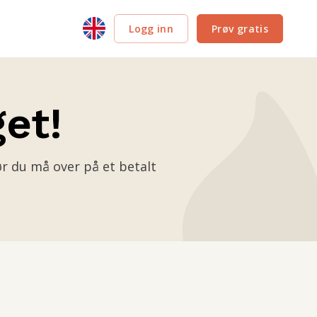
Logg inn
Prøv gratis
et!
ør du må over på et betalt