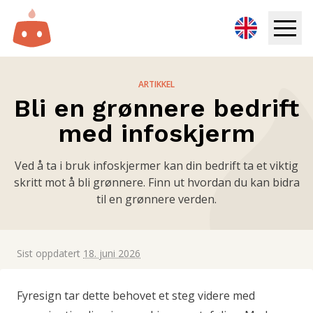
Infoskjerm
ARTIKKEL
Bli en grønnere bedrift
Løsninger
med infoskjerm
Ressurser
Ved å ta i bruk infoskjermer kan din bedrift ta et viktig
skritt mot å bli grønnere. Finn ut hvordan du kan bidra
Priser
til en grønnere verden.
Logg inn
Sist oppdatert
18. juni 2026
Prøv gratis
Fyresign tar dette behovet et steg videre med
Book demo