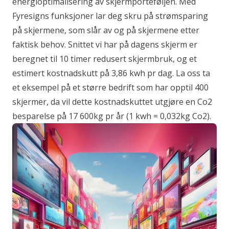
energioptimalisering av skjermporteføljen. Med
Fyresigns funksjoner lar deg skru på strømsparing
på skjermene, som slår av og på skjermene etter
faktisk behov. Snittet vi har på dagens skjerm er
beregnet til 10 timer redusert skjermbruk, og et
estimert kostnadskutt på 3,86 kwh pr dag. La oss ta
et eksempel på et større bedrift som har opptil 400
skjermer, da vil dette kostnadskuttet utgjøre en Co2
besparelse på 17 600kg pr år (1 kwh = 0,032kg Co2).