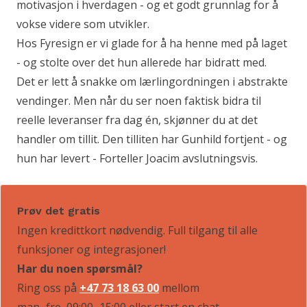
motivasjon i hverdagen - og et godt grunnlag for å
vokse videre som utvikler.
Hos Fyresign er vi glade for å ha henne med på laget
- og stolte over det hun allerede har bidratt med.
Det er lett å snakke om lærlingordningen i abstrakte
vendinger. Men når du ser noen faktisk bidra til
reelle leveranser fra dag én, skjønner du at det
handler om tillit. Den tilliten har Gunhild fortjent - og
hun har levert - Forteller Joacim avslutningsvis.
Prøv det gratis
Ingen kredittkort nødvendig. Full tilgang til alle
funksjoner og integrasjoner!
Har du noen spørsmål?
Ring oss på
+47 73 18 63 00
mellom
man–fre, 09:00–15:00
eller start en chat.